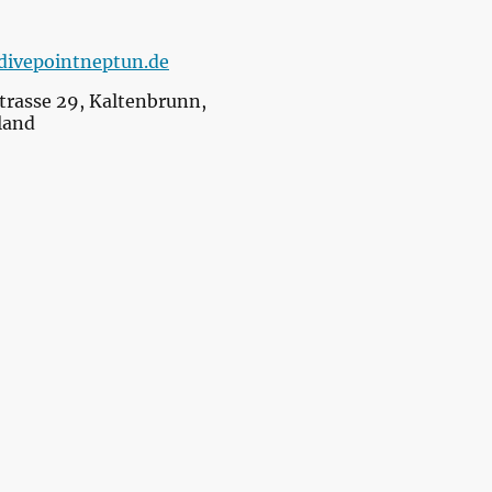
divepointneptun.de
trasse 29, Kaltenbrunn,
land